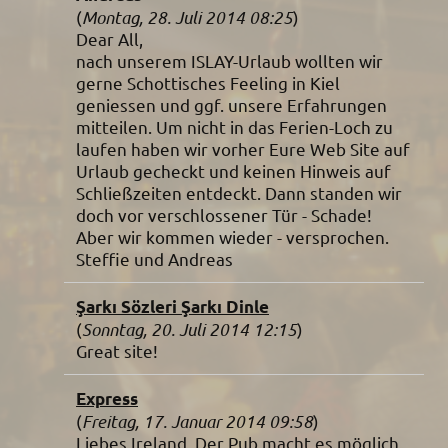
(
Montag, 28. Juli 2014 08:25
)
Dear All,
nach unserem ISLAY-Urlaub wollten wir
gerne Schottisches Feeling in Kiel
geniessen und ggf. unsere Erfahrungen
mitteilen. Um nicht in das Ferien-Loch zu
laufen haben wir vorher Eure Web Site auf
Urlaub gecheckt und keinen Hinweis auf
Schließzeiten entdeckt. Dann standen wir
doch vor verschlossener Tür - Schade!
Aber wir kommen wieder - versprochen.
Steffie und Andreas
Şarkı Sözleri Şarkı Dinle
(
Sonntag, 20. Juli 2014 12:15
)
Great site!
Express
(
Freitag, 17. Januar 2014 09:58
)
Liebes Ireland. Der Pub macht es möglich.